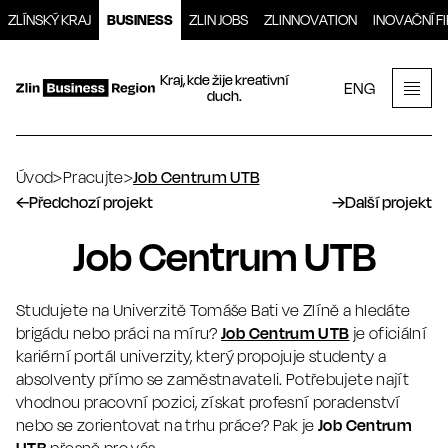
Přeskočit
ZLÍNSKÝ KRAJ
BUSINESS
ZLIN JOBS
ZLINNOVATION
INOVAČNÍ F
na
obsah
Kraj, kde žije kreativní
ENG
duch.
Men
Úvod
>
Pracujte
>
Job Centrum UTB
←
Předchozí projekt
→
Další projekt
Job Centrum UTB
Studujete na Univerzitě Tomáše Bati ve Zlíně a hledáte
brigádu nebo práci na míru?
Job Centrum UTB
je oficiální
kariérní portál univerzity, který propojuje studenty a
absolventy přímo se zaměstnavateli. Potřebujete najít
vhodnou pracovní pozici, získat profesní poradenství
nebo se zorientovat na trhu práce? Pak je
Job Centrum
UTB
přesně pro vás.