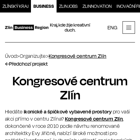
Přeskočit
ZLÍNSKÝ KRAJ
BUSINESS
ZLIN JOBS
ZLINNOVATION
INOVAČNÍ F
na
obsah
Kraj, kde žije kreativní
ENG
duch.
Men
Úvod
>
Organizujte
>
Kongresové centrum Zlín
←
Předchozí projekt
Kongresové centrum
Zlín
Hledáte
ikonické a špičkově vybavené prostory
pro vaši
akci přímo v centru Zlína?
Kongresové centrum Zlín
,
dokončené v roce 2010 podle návrhu renomované
architektky Evy Jiřičné, nabízí široké možnosti pro