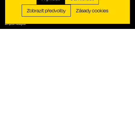
Živý tvůrčí duch
Zobrazit předvolby
Zásady cookies
Založte
Expandujte
Inovujte
Investujte
Pracujte
Organizujte
Objevte
Naše síť
Kontakt
Turisté
Aktuality
Občané
Kontakt