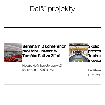
Další projekty
Seminární a konferenční
Školicí a
prostory Univerzity
prostory 
Tomáše Bati ve Zlíně
Technol
inovační
Hledáte ideální prostory pro vaši
konferenci,...
Přečíst více
Hledáte repr
prostory pro..