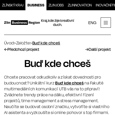
Přeskočit
ZLÍNSKÝ KRAJ
BUSINESS
ZLIN JOBS
ZLINNOVATION
INOVAČNÍ F
na
obsah
Kraj, kde žije kreativní
ENG
duch.
Men
Úvod
>
Založte
>
Buď kde chceš
←
Předchozí projekt
→
Další projekt
Buď kde chceš
Chcete pracovat odkudkoliv a získat dovednosti pro
budoucnost? Unikátní kurz
Buď kde chceš
na Fakultě
multimediálních komunikací UTB vás na to připraví!
Zvládnete trendy práce na dálku, efektivní řízení
projektů, time management a stress management.
Naučíte se budovat osobní značku, vytvoříte si vlastního
AI asistenta a vyzkoušíte si online pohovor s top firmami.