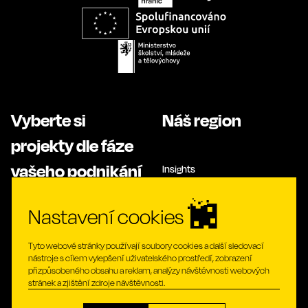
Vyberte si
Náš region
projekty dle fáze
vašeho podnikání
Insights
Živý tvůrčí duch
Nastavení cookies
Založte
Expandujte
Tyto webové stránky používají soubory cookies a další sledovací
nástroje s cílem vylepšení uživatelského prostředí, zobrazení
Inovujte
přizpůsobeného obsahu a reklam, analýzy návštěvnosti webových
Investujte
stránek a zjištění zdroje návštěvnosti.
Pracujte