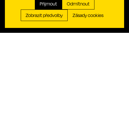
Přijmout
Odmítnout
Organizujte
Zobrazit předvolby
Zásady cookies
Objevte
Naše síť
Kontakt
Turisté
Aktuality
Občané
Kontakt
O nás
O nás
Cookies