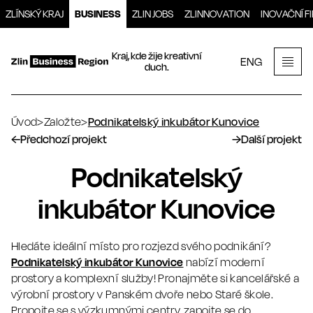
Přeskočit
ZLÍNSKÝ KRAJ
BUSINESS
ZLIN JOBS
ZLINNOVATION
INOVAČNÍ F
na
obsah
Kraj, kde žije kreativní
ENG
duch.
Men
Úvod
>
Založte
>
Podnikatelský inkubátor Kunovice
←
Předchozí projekt
→
Další projekt
Podnikatelský
inkubátor Kunovice
Hledáte ideální místo pro rozjezd svého podnikání?
Podnikatelský inkubátor Kunovice
nabízí moderní
prostory a komplexní služby! Pronajměte si kancelářské a
výrobní prostory v Panském dvoře nebo Staré škole.
Propojte se s výzkumnými centry, zapojte se do