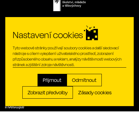
Vyberte si
Náš region
Nastavení cookies
projekty dle fáze
Tyto webové stránky používají soubory cookies a další sledovací
vašeho podnikání
nástroje s cílem vylepšení uživatelského prostředí, zobrazení
Insights
přizpůsobeného obsahu a reklam, analýzy návštěvnosti webových
Živý tvůrčí duch
stránek a zjištění zdroje návštěvnosti.
Založte
Přijmout
Odmítnout
Expandujte
Zobrazit předvolby
Zásady cookies
Inovujte
Investujte
Pracujte
Organizujte
Objevte