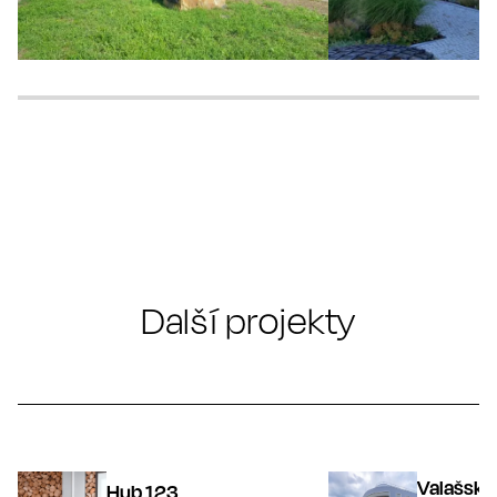
Další projekty
Valašsko
Hub 123